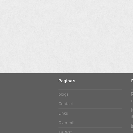
Pagina’s
blogs
Contact
Links
Over mij
Tis Wat