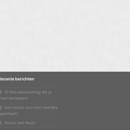
Recente berichten
10 Reis bestemming die je
moet bezoeken!
Het recept voor een heerlijke
appeltaart!
Penne met Pesto