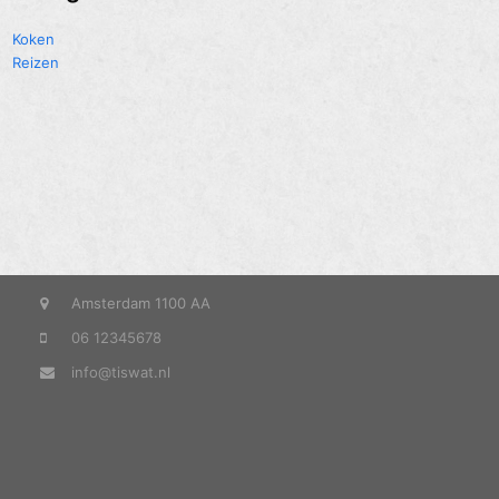
Koken
Reizen
Amsterdam 1100 AA
06 12345678
info@tiswat.nl